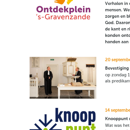
Verhalen in 
mensen. We 
zorgen en b
God. Daarom
de kant en r
konden ontde
handen aan 
20 septemb
Bevestiging 
op zondag 19
als predikan
14 septembe
Knooppunt 
Wat was het