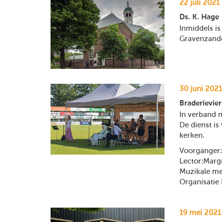
22 juli 2021
Ds. K. Hage
Inmiddels is
Gravenzande
30 juni 2021
Braderievie
In verband 
De dienst i
kerken.
Voorganger:
Lector:Marg
Muzikale me
Organisatie
19 mei 2021