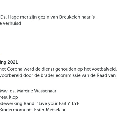
 Ds. Hage met zijn gezin van Breukelen naar 's-
 verhuisd
ring 2021
met Corona werd de dienst gehouden op het voetbalveld.
s voorbereid door de braderiecommissie van de Raad van
Mw. ds. Martine Wassenaar
reet Klop
dewerking:Band “Live your Faith” LYF
 Kindermoment: Ester Metselaar