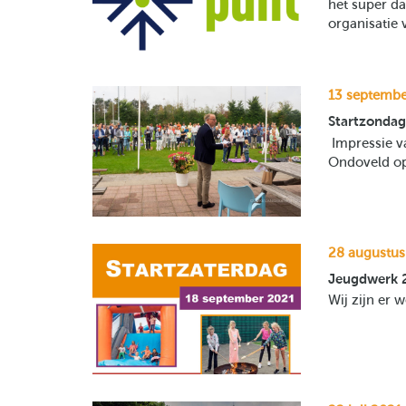
het super d
organisatie
13 septembe
Startzondag
Impressie v
Ondoveld op
28 augustus
Jeugdwerk 
Wij zijn er 