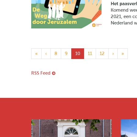
Het paasver
Komend week
2021, een c
Nederland w
(current)
«
‹
8
9
10
11
12
›
»
RSS Feed