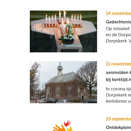
14 novembe
Gedachteni
Op initiati
en de Dorps
Dorpskerk ’
11 novembe
aanmelden k
bij kerktijd.n
In corona ti
Dorpskerk te
kerkdienst u
25 septemb
Ontdekplein