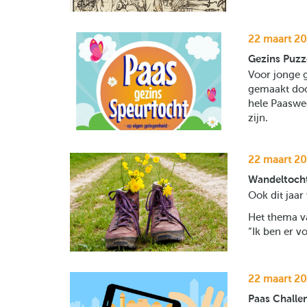
22 maart 20
Gezins Puzz
Voor jonge g
gemaakt doo
hele Paaswe
zijn.
22 maart 20
Wandeltocht
Ook dit jaar
Het thema va
“Ik ben er vo
22 maart 20
Paas Challe