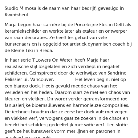
Studio Mimosa is de naam van haar bedrijf, gevestigd in
Kwintsheul.
Marja begon haar carrière bij de Porceleijne Fles in Delft als
keramiekschilder en werkte later als etaleur en ontwerper
van raamdecoraties. Ze heeft les gehad van vele
kunstenaars en is opgeleid tot artistiek dynamisch coach bij
de Kleine Tiki in Breda.
In haar serie ‘FLowers On Water’ heeft Marja haar
realistische stijl losgelaten en zich verdiept in negatief
schilderen. Geïnspireerd door de werkwijze van Sandrine
Pelissier uit Vancouver. Het leven begint niet op
een blanco doek. Het is gevuld met de chaos van het
verleden en het heden. Daarom start ze met een chaos van
kleuren en vlekken. Dit wordt verder getransformeerd tot
fantasierijke bloemstillevens en harmonieuze composities.
De techniek houdt in dat ze eerst het doek vult met vegen
en vlekken verf, vervolgens gaat ze zoeken in de chaos en
bedekt het schilderij gedeeltelijk met witte verf. Ten slotte
geeft ze het kunstwerk vorm met lijnen en patronen in
acrylverf en acryl inkt.