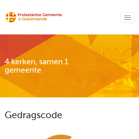
4 kerken, samen 1
gemeente
Gedragscode