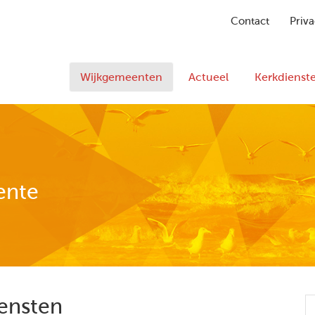
Contact
Priva
Wijkgemeenten
Actueel
Kerkdienst
ente
ensten