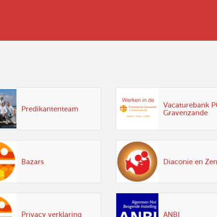
Vacaturebank PG
Predikantenteam
Gravenzande
Bazars
Diaconie en Ze
Privacy verklaring
ANBI