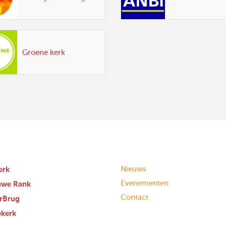
Groene kerk
erk
Nieuws
Evenementen
uwe Rank
Contact
rBrug
ekerk