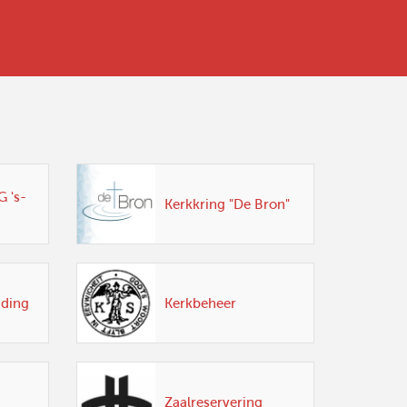
 's-
Kerkkring "De Bron"
nding
Kerkbeheer
Zaalreservering