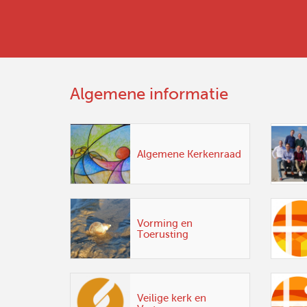
Algemene informatie
Algemene Kerkenraad
Vorming en
Toerusting
Veilige kerk en