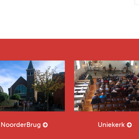
NoorderBrug
Uniekerk