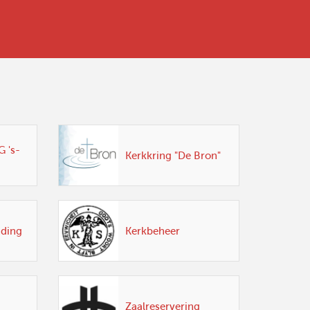
 's-
Kerkkring "De Bron"
nding
Kerkbeheer
Zaalreservering