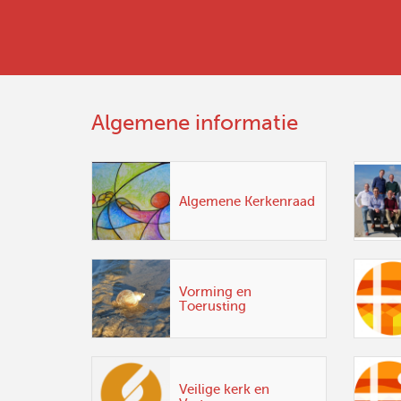
Algemene informatie
Algemene Kerkenraad
Vorming en
Toerusting
Veilige kerk en