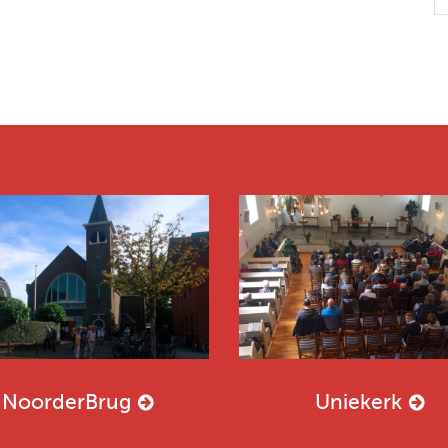
NoorderBrug
Uniekerk