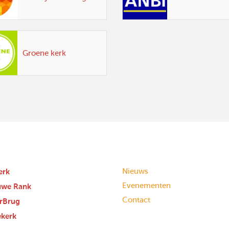
Groene kerk
erk
Nieuws
Evenementen
uwe Rank
Contact
rBrug
ekerk