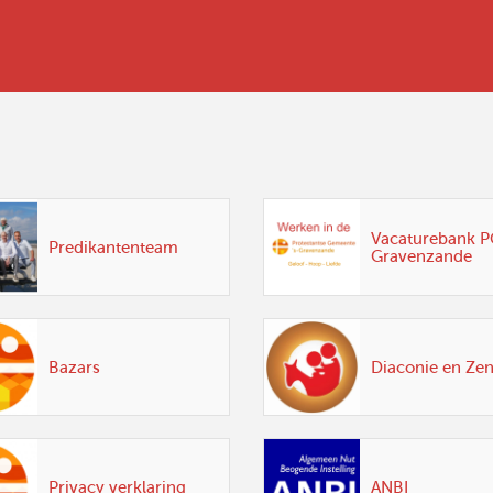
Vacaturebank PG
Predikantenteam
Gravenzande
Bazars
Diaconie en Ze
Privacy verklaring
ANBI