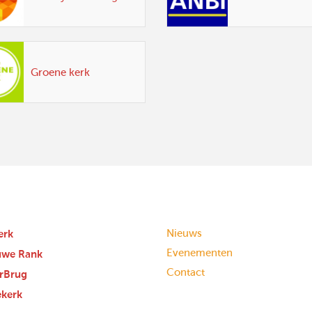
Groene kerk
erk
Nieuws
Evenementen
uwe Rank
Contact
rBrug
ekerk