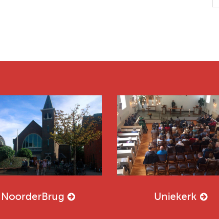
NoorderBrug
Uniekerk