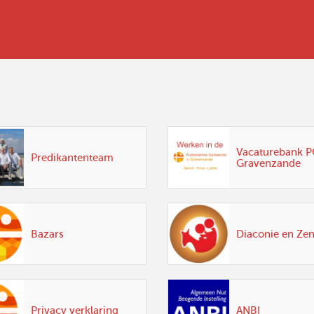
Vacaturebank PG
Predikantenteam
Gravenzande
Bazars
Diaconie en Ze
Privacy verklaring
ANBI