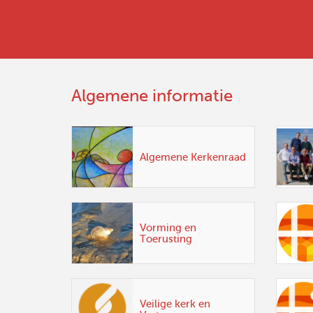
Algemene informatie
Algemene Kerkenraad
Vorming en
Toerusting
Veilige kerk en