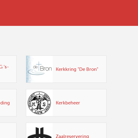
 's-
Kerkkring "De Bron"
nding
Kerkbeheer
Zaalreservering